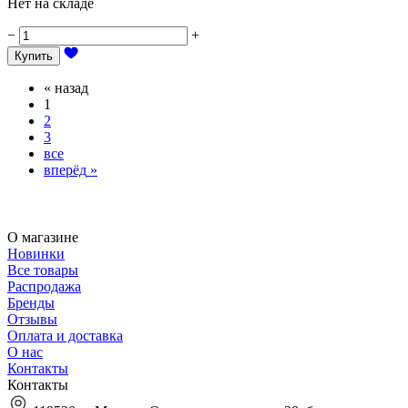
Нет на складе
−
+
Купить
«
назад
1
2
3
все
вперёд
»
О магазине
Новинки
Все товары
Распродажа
Бренды
Отзывы
Оплата и доставка
О нас
Контакты
Контакты