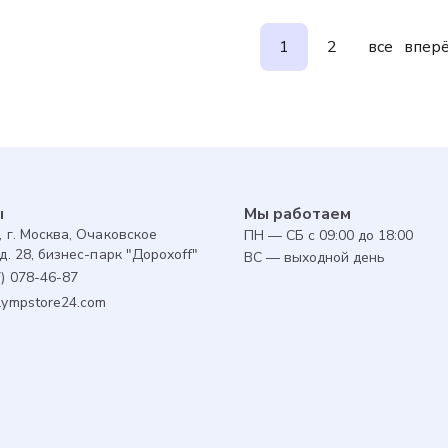
1
2
все
впер
ы
Мы работаем
, г. Москва, Очаковское
ПН — СБ с 09:00 до 18:00
д. 28, бизнес-парк "Дорохоff"
ВС — выходной день
7) 078-46-87
lympstore24.com