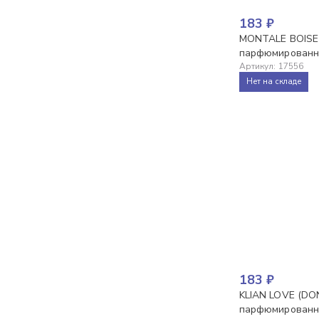
183
₽
MONTALE BOISE 
парфюмированны
Артикул
:
17556
Нет на складе
183
₽
KLIAN LOVE (DON
парфюмированны