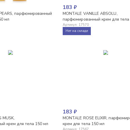
183
₽
PEARS, парфюмированный
MONTALE VANILLE ABSOLU,
50 мл
парфюмированный крем для тела
Артикул
:
17570
Нет на складе
183
₽
 MUSK,
MONTALE ROSE ELIXIR, парфюми
й крем для тела 150 мл
крем для тела 150 мл
Артикул
:
17567