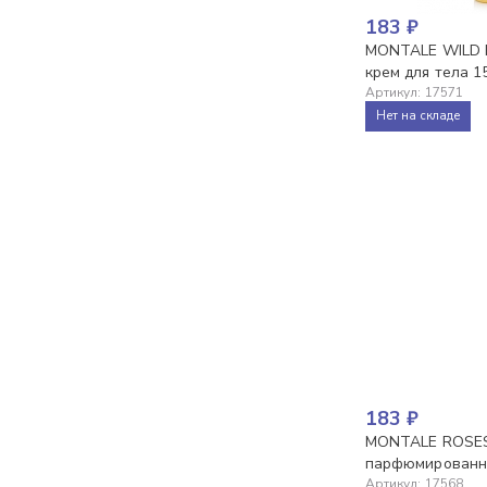
183
₽
MONTALE WILD 
крем для тела 1
Артикул
:
17571
Нет на складе
183
₽
MONTALE ROSES
парфюмированны
Артикул
:
17568