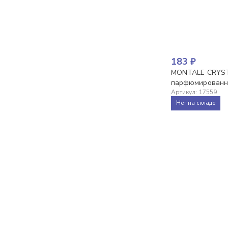
183
₽
MONTALE CRYST
парфюмированны
Артикул
:
17559
Нет на складе