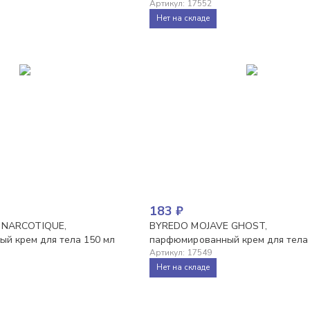
Артикул
:
17552
Нет на складе
183
₽
R NARCOTIQUE,
BYREDO MOJAVE GHOST,
й крем для тела 150 мл
парфюмированный крем для тела
Артикул
:
17549
Нет на складе