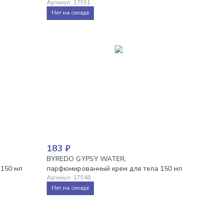
Артикул
:
17551
Нет на складе
183
₽
BYREDO GYPSY WATER,
 150 мл
парфюмированный крем для тела 150 мл
Артикул
:
17548
Нет на складе