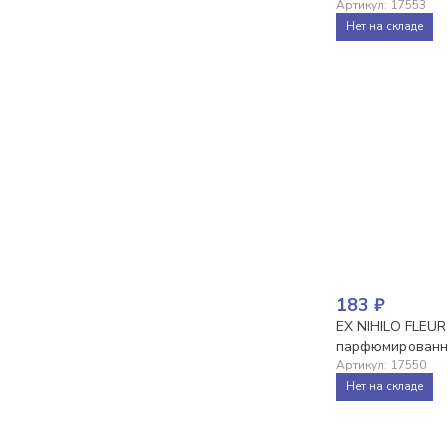
Артикул
:
17553
Нет на складе
183
₽
EX NIHILO FLEU
парфюмированны
Артикул
:
17550
Нет на складе