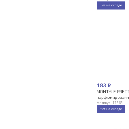
Нет на складе
183
₽
MONTALE PRETT
парфюмированны
Артикул
:
17565
Нет на складе