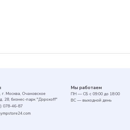
Для авторизованны
предоставляется 1 
совершенной покуп
оплатить до 30% за
ы
Мы работаем
, г. Москва, Очаковское
ПН — СБ с 09:00 до 18:00
д. 28, бизнес-парк "Дорохоff"
ВС — выходной день
7) 078-46-87
lympstore24.com