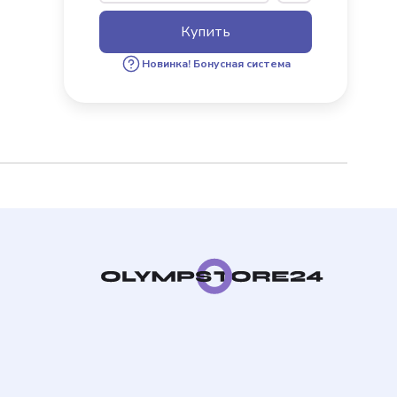
Купить
х пользователей
Новинка!
Бонусная система
бонус за 100 руб. от
ки. Бонусами можно
каза.