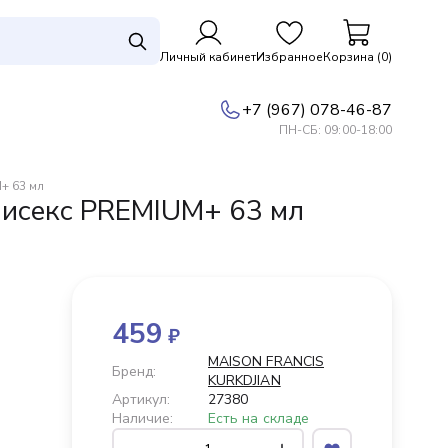
Личный кабинет
Избранное
Корзина (0)
+7 (967) 078-46-87
ПН-СБ: 09:00-18:00
+ 63 мл
исекс PREMIUM+ 63 мл
459
₽
MAISON FRANCIS
Бренд:
KURKDJIAN
Артикул:
27380
Наличие:
Есть на складе