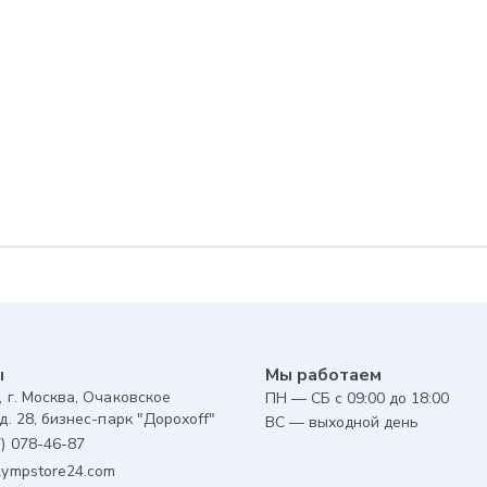
Для авторизованны
предоставляется 1 
совершенной покуп
оплатить до 30% за
ы
Мы работаем
, г. Москва, Очаковское
ПН — СБ с 09:00 до 18:00
д. 28, бизнес-парк "Дорохоff"
ВС — выходной день
7) 078-46-87
lympstore24.com