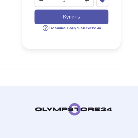
Купить
х пользователей
Новинка!
Бонусная система
бонус за 100 руб. от
ки. Бонусами можно
каза.