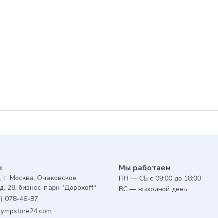
Для авторизованны
предоставляется 1 
совершенной покуп
оплатить до 30% за
ы
Мы работаем
, г. Москва, Очаковское
ПН — СБ с 09:00 до 18:00
д. 28, бизнес-парк "Дорохоff"
ВС — выходной день
7) 078-46-87
lympstore24.com