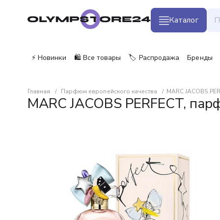
Каталог
⚡ Новинки
🛍️ Все товары
🏷️ Распродажа
Бренды
Главная
Парфюм европейского качества
MARC JACOBS PERF
MARC JACOBS PERFECT, парфю