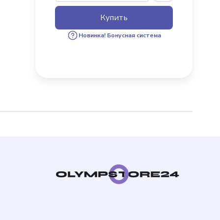
Купить
х пользователей
Новинка!
Бонусная система
бонус за 100 руб. от
ки. Бонусами можно
каза.