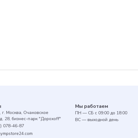
Для авторизованны
предоставляется 1 
совершенной покуп
оплатить до 30% за
ы
Мы работаем
, г. Москва, Очаковское
ПН — СБ с 09:00 до 18:00
д. 28, бизнес-парк "Дорохоff"
ВС — выходной день
7) 078-46-87
lympstore24.com