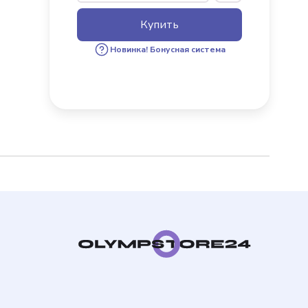
Купить
х пользователей
Новинка!
Бонусная система
бонус за 100 руб. от
ки. Бонусами можно
каза.